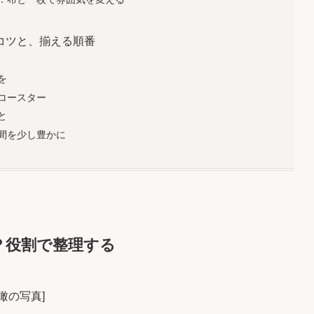
コツと、揃える順番
を
コースター
と
間を少し豊かに
？役割で整理する
瞰の写真]