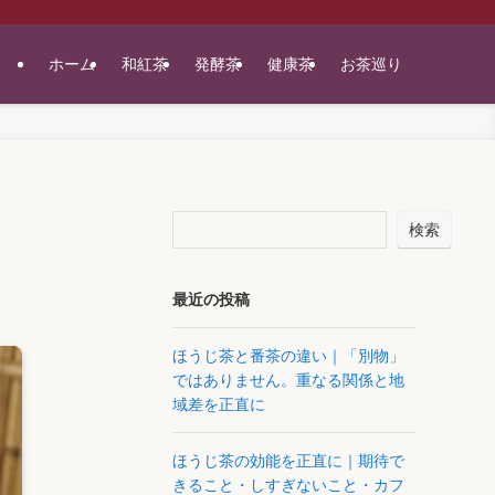
ホーム
和紅茶
発酵茶
健康茶
お茶巡り
検索
最近の投稿
ほうじ茶と番茶の違い｜「別物」
ではありません。重なる関係と地
域差を正直に
ほうじ茶の効能を正直に｜期待で
きること・しすぎないこと・カフ