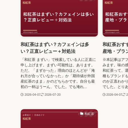
和紅茶はまずい？カフェインは多
和紅茶おす
い？正直レビュー＋対処法
産地・ブラ
「和紅茶 まずい」で検索している人に正直に
※本記事はア
申し上げます。まずい可能性は、あります。
みます。味の
ただ、「まずかった」理由のほとんどが「淹
和紅茶って、
れ方が合っていなかった」か「期待値が外国
種もブランド
産紅茶のまま」かのどちらかです。自分も最
のか正直わかり
初の一杯はうーん、でした。でも淹れ...
でした。とりあ
2026-04-07
2026-07-20
2026-04-07
2
和紅茶