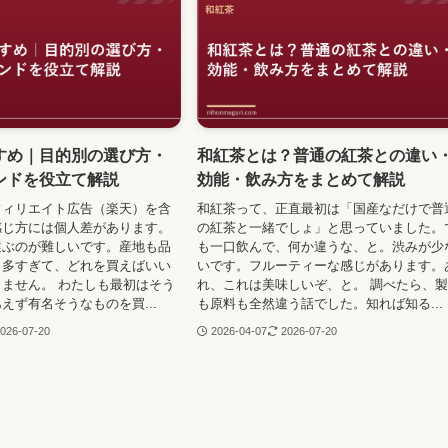
すめ｜目的別の選び方・
和紅茶とは？普通の紅茶との違い
ンドを役立て解説
効能・飲み方をまとめて解説
フィリエイト広告（楽天）を含
和紅茶って、正直最初は「国産なだけで普
感じ方には個人差があります。
の紅茶と一緒でしょ」と思っていました。
選ぶのが難しいです。産地も品
も一口飲んで、何か違うな、と。渋みが少
も多すぎて、どれを買えばいい
いです。フルーティーな感じがあります。
ません。 わたしも最初はそう
れ、これは美味しいぞ、と。 調べたら、
えず有名そうなものを買...
も原料も全然違う話でした。知れば知る...
026-07-20
2026-04-07
2026-07-20