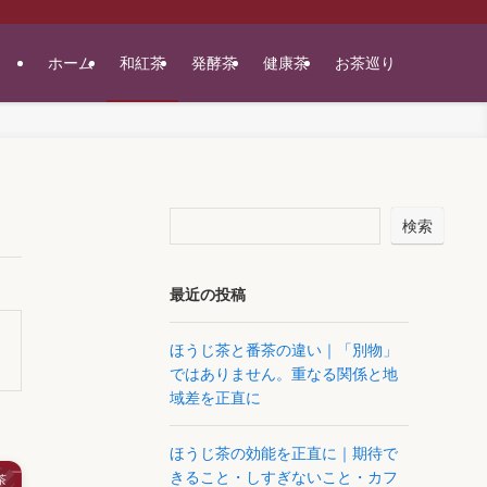
ホーム
和紅茶
発酵茶
健康茶
お茶巡り
検索
最近の投稿
ほうじ茶と番茶の違い｜「別物」
ではありません。重なる関係と地
域差を正直に
ほうじ茶の効能を正直に｜期待で
きること・しすぎないこと・カフ
茶