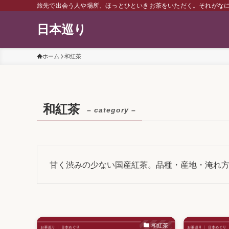
旅先で出会う人や場所、ほっとひといきお茶をいただく。それがな
日本巡り
ホーム
和紅茶
和紅茶
– category –
甘く渋みの少ない国産紅茶。品種・産地・淹れ
和紅茶