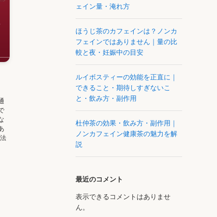
ェイン量・淹れ方
ほうじ茶のカフェインは？ノンカ
フェインではありません｜量の比
較と夜・妊娠中の目安
・
ルイボスティーの効能を正直に｜
できること・期待しすぎないこ
と・飲み方・副作用
通
で
な
杜仲茶の効果・飲み方・副作用｜
あ
ノンカフェイン健康茶の魅力を解
製法
説
最近のコメント
表示できるコメントはありませ
ん。