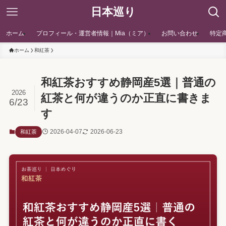
日本巡り
ホーム
プロフィール・運営者情報｜Mia（ミア）
お問い合わせ
特定
ホーム
和紅茶
和紅茶おすすめ静岡産5選｜普通の
2026
紅茶と何が違うのか正直に書きま
6/23
す
2026-04-07
2026-06-23
和紅茶